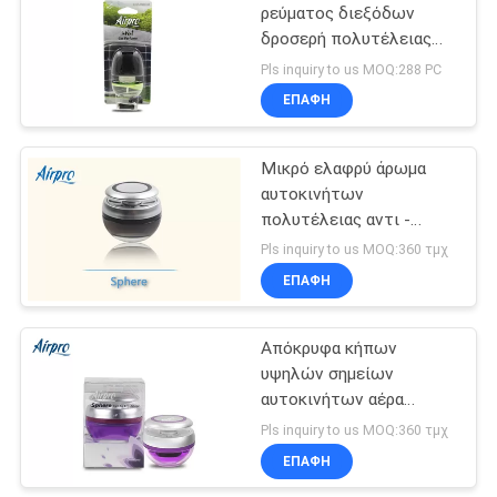
ρεύματος διεξόδων
δροσερή πολυτέλειας
76
αυτοκινήτων
Pls inquiry to us MOQ:288 PC
ΠΡΟΣΙΤΌΤΗΤΑ MSDS
Πλαστικό
ΕΠΑΦΉ
αρώματος υποχώρησης
αναψυκτικό αέρα
αρώματος πολύβλαστη
που απαριθμείται
Μικρό ελαφρύ άρωμα
αυτοκινήτων
πολυτέλειας αντι -
άρωμα εξαρτημάτων
Pls inquiry to us MOQ:360 τμχ
αυτοκινήτων καπνού
ΕΠΑΦΉ
40
Χαρτί Freshener
Απόκρυφα κήπων
υψηλών σημείων
αέρα
αυτοκινήτων αέρα
πρότυπα χρώματος
Pls inquiry to us MOQ:360 τμχ
MSDS αναψυκτικών
ΕΠΑΦΉ
πορφυρά