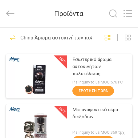
Shamood
Daily
Use
Προϊόντα
Products
Co.,
Ltd..
All
Rights
ΣΠΊΤΙ
68
Reserved.
China Άρωμα αυτοκινήτων πολυτέλειας
υγρό αναψυκτικό
ΠΡΟΪΌΝΤΑ
αέρα αυτοκινήτων
HOT
Εσωτερικό άρωμα
αυτοκινήτων
ΠΕΡΊΠΟΥ
πολυτέλειας
ΕΜΕΊΣ
Pls inquiry to us MOQ:576 PC
ΕΡΏΤΗΣΗ ΤΏΡΑ
47
ΓΎΡΟΣ
Αναψυκτικό αέρα
HOT
Mic αναψυκτικό αέρα
ΕΡΓΟΣΤΑΣΊΩΝ
διεξόδων
πηκτωμάτων
ΠΟΙΟΤΙΚΌΣ
Pls inquiry to us MOQ:360 τμχ