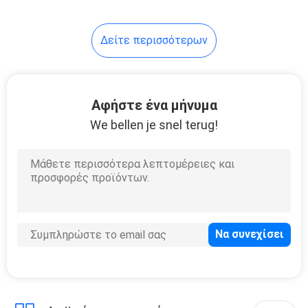
25
Δείτε περισσότερων
ψεκασμού και
αναρρόφησης αέρα
freshener
Αφήστε ένα μήνυμα
We bellen je snel terug!
16
Αναψυκτικό αέρα
τουαλετών