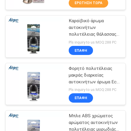
ΈΛΕΓΧΟΣ
ΕΡΏΤΗΣΗ ΤΏΡΑ
Καραϊβικό άρωμα
ΜΑΣ
48
αυτοκινήτων
ΕΛΆΤΕ
πολυτέλειας θάλασσας,
Αναψυκτικό αέρα
ΣΕ
ελαφριά αναψυκτικά
Pls inquiry to us MOQ:288 PC
μεμβρανών
αέρα εξαρτημάτων
ΕΠΑΦΉ
ΕΠΑΦΉ
αυτοκινήτων
ΜΕ
Φορητό πολυτέλειας
μακράς διαρκείας
ΕΙΔΉΣΕΙΣ
αυτοκινήτων άρωμα Eco
36
αυτοκινήτων υψηλών
Pls inquiry to us MOQ:288 PC
σημείων άμμων
Αναψυκτικό αέρα
ΖΗΤΉΣΤΕ
ΕΠΑΦΉ
αναψυκτικών άσπρο
ΈΝΑ
φιλικό
διεξόδων
Μπλε ABS χρώματος
ΑΠΌΣΠΑΣΜΑ
αρώματος αυτοκινήτων
πολυτέλειας μυρωδιάς