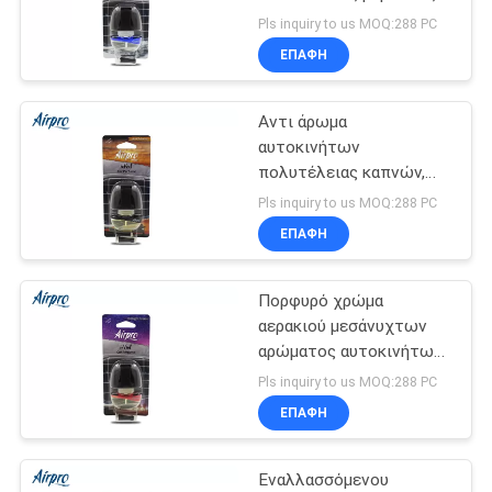
αέρα βουνών/υλικό
SITEMAP
Pls inquiry to us MOQ:288 PC
μπουκαλιών γυαλιού
ΕΠΑΦΉ
82
PRIVACY
Κρεμώντας
Αντι άρωμα
POLICY
αυτοκινήτων
αναψυκτικό αέρα
πολυτέλειας καπνών,
αναψυκτικό ISO9001
Pls inquiry to us MOQ:288 PC
αέρα διεξόδων
ΕΠΑΦΉ
αυτοκινήτων που
απαριθμείται
Πορφυρό χρώμα
38
αερακιού μεσάνυχτων
Αναψυκτικό
αρώματος αυτοκινήτων
πολυτέλειας
Pls inquiry to us MOQ:288 PC
οικιακού αέρα
μπουκαλιών γυαλιού
ΕΠΑΦΉ
διεξόδων
Εναλλασσόμενου