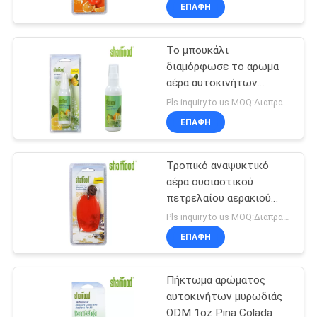
ουσιαστικού πετρελαίου
ΈΛΕΓΧΟΣ
ΕΠΑΦΉ
Το μπουκάλι
ΜΑΣ
48
διαμόρφωσε το άρωμα
ΕΛΆΤΕ
αέρα αυτοκινήτων
Αναψυκτικό αέρα
ΣΕ
ασβέστη MSDS
Pls inquiry to us MOQ:Διαπραγμάτευση
μεμβρανών
ουσιαστικού πετρελαίου
ΕΠΑΦΉ
ΕΠΑΦΉ
ΜΕ
Τροπικό αναψυκτικό
αέρα ουσιαστικού
ΕΙΔΉΣΕΙΣ
πετρελαίου αερακιού
36
ODM 0.6oz
Pls inquiry to us MOQ:Διαπραγμάτευση
Αναψυκτικό αέρα
ΖΗΤΉΣΤΕ
ΕΠΑΦΉ
ΈΝΑ
διεξόδων
Πήκτωμα αρώματος
ΑΠΌΣΠΑΣΜΑ
αυτοκινήτων μυρωδιάς
ODM 1oz Pina Colada