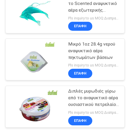
το Scented αναψυκτικό
αέρα εξωτερικής
76
διαμέτρου αρσενηκού
Pls inquiry to us MOQ:Διαπραγμάτευση
σπειρώματος μυρωδιών
Πλαστικό
ΕΠΑΦΉ
αναψυκτικό αέρα
Μικρό 1oz 28.4g νερού
αναψυκτικό αέρα
πηκτωμάτων βάσεων
Pls inquiry to us MOQ:Διαπραγμάτευση
ΕΠΑΦΉ
40
Χαρτί Freshener
Διπλές μυρωδιές γύρω
από το αναψυκτικό αέρα
αέρα
ουσιαστικού πετρελαίου
8oz
Pls inquiry to us MOQ:Διαπραγμάτευση
ΕΠΑΦΉ