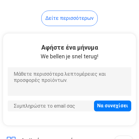
25
Δείτε περισσότερων
ψεκασμού και
αναρρόφησης αέρα
freshener
Αφήστε ένα μήνυμα
We bellen je snel terug!
16
Αναψυκτικό αέρα
τουαλετών