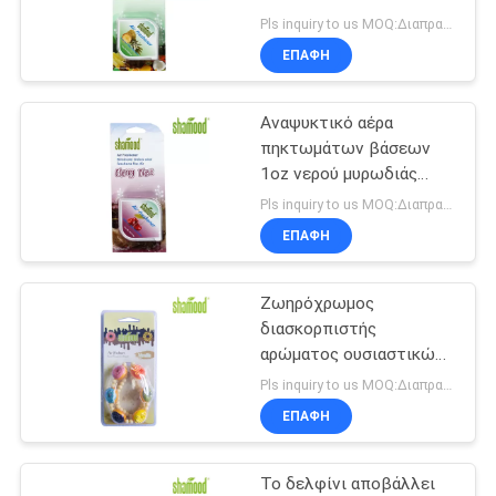
SITEMAP
Pls inquiry to us MOQ:Διαπραγμάτευση
ΕΠΑΦΉ
82
PRIVACY
Κρεμώντας
Αναψυκτικό αέρα
POLICY
πηκτωμάτων βάσεων
αναψυκτικό αέρα
1oz νερού μυρωδιάς
φυσήματος κερασιών
Pls inquiry to us MOQ:Διαπραγμάτευση
ΕΠΑΦΉ
Ζωηρόχρωμος
38
διασκορπιστής
Αναψυκτικό
αρώματος ουσιαστικών
πετρελαίων Shamood
Pls inquiry to us MOQ:Διαπραγμάτευση
οικιακού αέρα
αξίας
ΕΠΑΦΉ
Το δελφίνι αποβάλλει