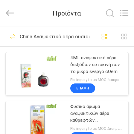
Shamood
Daily
Use
Προϊόντα
Products
Co.,
Ltd..
All
Rights
ΣΠΊΤΙ
68
Reserved.
China Αναψυκτικό αέρα ουσιαστικού πετρελαίου
υγρό αναψυκτικό
ΠΡΟΪΌΝΤΑ
αέρα αυτοκινήτων
4ML αναψυκτικό αέρα
διεξόδων αυτοκινήτων
ΠΕΡΊΠΟΥ
το μικρό ενεργό cOem
ΕΜΕΊΣ
μεγέθους απαίτησης &
Pls inquiry to us MOQ:διαπραγμάτευση
το ODM/που
ΕΠΑΦΉ
προσαρμόζονται με
47
ΓΎΡΟΣ
Αναψυκτικό αέρα
Φυσικό άρωμα
ΕΡΓΟΣΤΑΣΊΩΝ
αναψυκτικών αέρα
πηκτωμάτων
καθρεφτών
ΠΟΙΟΤΙΚΌΣ
αυτοκινήτων ODM
Pls inquiry to us MOQ:Διαπραγμάτευση