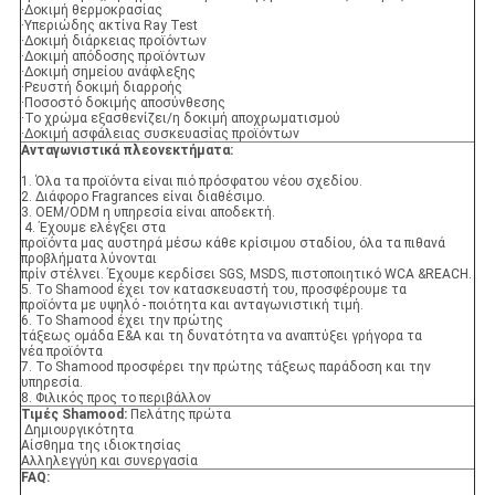
·Δοκιμή θερμοκρασίας
·Υπεριώδης ακτίνα Ray Test
·Δοκιμή διάρκειας προϊόντων
·Δοκιμή απόδοσης προϊόντων
·Δοκιμή σημείου ανάφλεξης
·Ρευστή δοκιμή διαρροής
·Ποσοστό δοκιμής αποσύνθεσης
·Το χρώμα εξασθενίζει/η δοκιμή αποχρωματισμού
·Δοκιμή ασφάλειας συσκευασίας προϊόντων
Ανταγωνιστικά πλεονεκτήματα:
1. Όλα τα προϊόντα είναι πιό πρόσφατου νέου σχεδίου.
2. Διάφορο Fragrances είναι διαθέσιμο.
3. OEM/ODM η υπηρεσία είναι αποδεκτή.
4. Έχουμε ελέγξει στα
προϊόντα μας αυστηρά μέσω κάθε κρίσιμου σταδίου, όλα τα πιθανά
προβλήματα λύνονται
πρίν στέλνει. Έχουμε κερδίσει SGS, MSDS, πιστοποιητικό WCA &REACH.
5. Το Shamood έχει τον κατασκευαστή του, προσφέρουμε τα
προϊόντα με υψηλό - ποιότητα και ανταγωνιστική τιμή.
6. Το Shamood έχει την πρώτης
τάξεως ομάδα Ε&Α και τη δυνατότητα να αναπτύξει γρήγορα τα
νέα προϊόντα
7. Το Shamood προσφέρει την πρώτης τάξεως παράδοση και την
υπηρεσία.
8. Φιλικός προς το περιβάλλον
Τιμές Shamood:
Πελάτης πρώτα
Δημιουργικότητα
Αίσθημα της ιδιοκτησίας
Αλληλεγγύη και συνεργασία
FAQ: