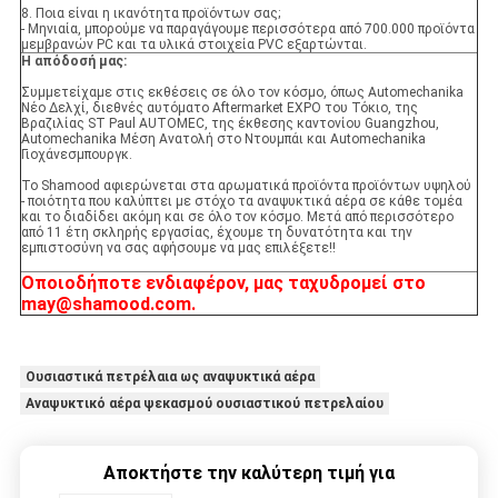
8. Ποια είναι η ικανότητα προϊόντων σας;
- Μηνιαία, μπορούμε να παραγάγουμε περισσότερα από 700.000 προϊόντα
μεμβρανών PC και τα υλικά στοιχεία PVC εξαρτώνται.
Η απόδοσή μας:
Συμμετείχαμε στις εκθέσεις σε όλο τον κόσμο, όπως Automechanika
Νέο Δελχί, διεθνές αυτόματο Aftermarket EXPO του Τόκιο, της
Βραζιλίας ST Paul AUTOMEC, της έκθεσης καντονίου Guangzhou,
Automechanika Μέση Ανατολή στο Ντουμπάι και Automechanika
Γιοχάνεσμπουργκ.
Το Shamood αφιερώνεται στα αρωματικά προϊόντα προϊόντων υψηλού
- ποιότητα που καλύπτει με στόχο τα αναψυκτικά αέρα σε κάθε τομέα
και το διαδίδει ακόμη και σε όλο τον κόσμο. Μετά από περισσότερο
από 11 έτη σκληρής εργασίας, έχουμε τη δυνατότητα και την
εμπιστοσύνη να σας αφήσουμε να μας επιλέξετε!!
Οποιοδήποτε ενδιαφέρον, μας ταχυδρομεί στο
may@shamood.com.
Ουσιαστικά πετρέλαια ως αναψυκτικά αέρα
Αναψυκτικό αέρα ψεκασμού ουσιαστικού πετρελαίου
Αποκτήστε την καλύτερη τιμή για