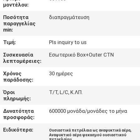
ΈΛΕΓΧΟΣ
μοντέλου:
Ποσότητα
διαπραγμάτευση
ΜΑΣ
παραγγελίας
min:
ΕΛΆΤΕ
Τιμή:
Pls inquiry to us
ΣΕ
ΕΠΑΦΉ
Συσκευασία
Εσωτερικό Box+Outer CTN
λεπτομέρειες:
ΜΕ
Χρόνος
30 ημέρες
παράδοσης:
ΕΙΔΉΣΕΙΣ
Όροι
T/T, L/C, Κ.ΛΠ.
πληρωμής:
ΖΗΤΉΣΤΕ
Δυνατότητα
600000 μονάδα/μονάδες το μήνα
ΈΝΑ
προσφοράς:
ΑΠΌΣΠΑΣΜΑ
Ειδικότερα:
,
Ουσιαστικά πετρέλαια ως αναψυκτικά αέρα
Αναψυκτικό αέρα ψεκασμού ουσιαστικού
πετρελαίου