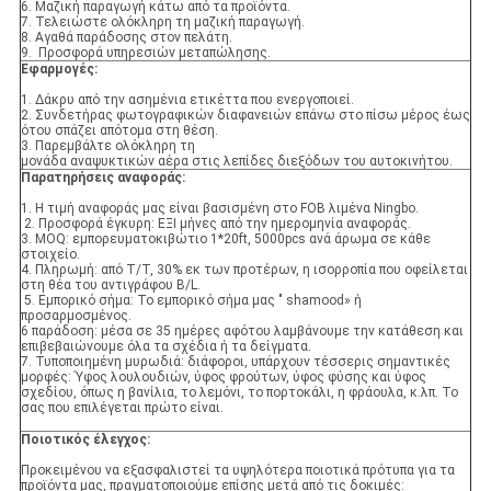
6. Μαζική παραγωγή κάτω από τα προϊόντα.
7. Τελειώστε ολόκληρη τη μαζική παραγωγή.
8. Αγαθά παράδοσης στον πελάτη.
9. Προσφορά υπηρεσιών μεταπώλησης.
Εφαρμογές:
1. Δάκρυ από την ασημένια ετικέττα που ενεργοποιεί.
2. Συνδετήρας φωτογραφικών διαφανειών επάνω στο πίσω μέρος έως
ότου σπάζει απότομα στη θέση.
3. Παρεμβάλτε ολόκληρη τη
μονάδα αναψυκτικών αέρα στις λεπίδες διεξόδων του αυτοκινήτου.
Παρατηρήσεις αναφοράς:
1. Η τιμή αναφοράς μας είναι βασισμένη στο FOB λιμένα Ningbo.
2. Προσφορά έγκυρη: ΕΞΙ μήνες από την ημερομηνία αναφοράς.
3. MOQ: εμπορευματοκιβώτιο 1*20ft, 5000pcs ανά άρωμα σε κάθε
στοιχείο.
4. Πληρωμή: από T/T, 30% εκ των προτέρων, η ισορροπία που οφείλεται
στη θέα του αντιγράφου B/L.
5. Εμπορικό σήμα: Το εμπορικό σήμα μας " shamood» ή
προσαρμοσμένος.
6 παράδοση: μέσα σε 35 ημέρες αφότου λαμβάνουμε την κατάθεση και
επιβεβαιώνουμε όλα τα σχέδια ή τα δείγματα.
7. Τυποποιημένη μυρωδιά: διάφοροι, υπάρχουν τέσσερις σημαντικές
μορφές: Ύφος λουλουδιών, ύφος φρούτων, ύφος φύσης και ύφος
σχεδίου, όπως η βανίλια, το λεμόνι, το πορτοκάλι, η φράουλα, κ.λπ. Το
σας που επιλέγεται πρώτο είναι.
Ποιοτικός έλεγχος:
Προκειμένου να εξασφαλιστεί τα υψηλότερα ποιοτικά πρότυπα για τα
προϊόντα μας, πραγματοποιούμε επίσης μετά από τις δοκιμές: