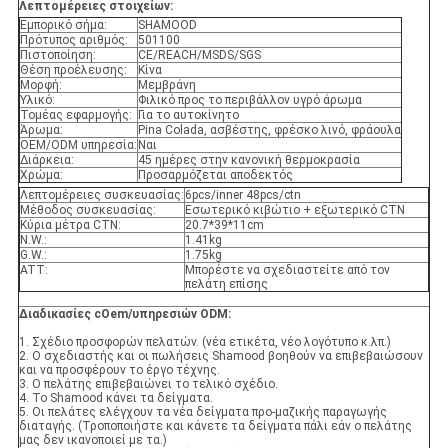
Λεπτομέρειες στοιχείων:
Εμπορικό σήμα:
SHAMOOD
Πρότυπος αριθμός:
501100
Πιστοποίηση:
CE/REACH/MSDS/SGS
Θέση προέλευσης:
Κίνα
Μορφή:
Μεμβράνη
Υλικό:
Φιλικό προς το περιβάλλον υγρό άρωμα
Τομέας εφαρμογής:
Για το αυτοκίνητο
Άρωμα:
Pina Colada, ασβέστης, φρέσκο λινό, φράουλα
OEM/ODM υπηρεσία:
Ναι
Διάρκεια:
45 ημέρες στην κανονική θερμοκρασία
Χρώμα:
Προσαρμόζεται αποδεκτός
Λεπτομέρειες συσκευασίας:
6pcs/inner 48pcs/ctn
Μέθοδος συσκευασίας:
Εσωτερικό κιβώτιο + εξωτερικό CTN
Κύρια μέτρα CTN:
20.7*39*11cm
N.W.:
1.41kg
G.W.:
1.75kg
ATT:
Μπορέστε να σχεδιαστείτε από τον
πελάτη επίσης
Διαδικασίες cOem/υπηρεσιών ODM:
1. Σχέδιο προσφορών πελατών. (νέα ετικέτα, νέο λογότυπο κ.λπ.)
2. Ο σχεδιαστής και οι πωλήσεις Shamood βοηθούν να επιβεβαιώσουν
και να προσφέρουν το έργο τέχνης.
3. Ο πελάτης επιβεβαιώνει το τελικό σχέδιο.
4. Το Shamood κάνει τα δείγματα.
5. Οι πελάτες ελέγχουν τα νέα δείγματα προ-μαζικής παραγωγής
διαταγής. (Τροποποιήστε και κάνετε τα δείγματα πάλι εάν ο πελάτης
μας δεν ικανοποιεί με τα.)