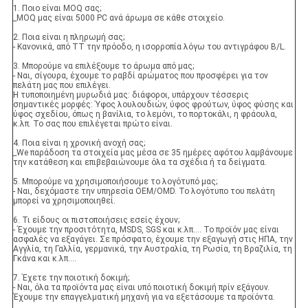
1. Ποιο είναι MOQ σας;
_MOQ μας είναι 5000 PC ανά άρωμα σε κάθε στοιχείο.
2. Ποια είναι η πληρωμή σας;
- Κανονικά, από TT την πρόοδο, η ισορροπία λόγω του αντιγράφου B/L.
3. Μπορούμε να επιλέξουμε το άρωμα από μας;
- Ναι, σίγουρα, έχουμε το ραβδί αρώματος που προσφέρει για τον
πελάτη μας που επιλέγει.
Η τυποποιημένη μυρωδιά μας: διάφοροι, υπάρχουν τέσσερις
σημαντικές μορφές: Ύφος λουλουδιών, ύφος φρούτων, ύφος φύσης και
ύφος σχεδίου, όπως η βανίλια, το λεμόνι, το πορτοκάλι, η φράουλα,
κ.λπ. Το σας που επιλέγεται πρώτο είναι.
4. Ποια είναι η χρονική ανοχή σας;
_We παράδοση τα στοιχεία μας μέσα σε 35 ημέρες αφότου λαμβάνουμε
την κατάθεση και επιβεβαιώνουμε όλα τα σχέδια ή τα δείγματα.
5. Μπορούμε να χρησιμοποιήσουμε το λογότυπό μας;
- Ναι, δεχόμαστε την υπηρεσία OEM/OMD. Το λογότυπο του πελάτη
μπορεί να χρησιμοποιηθεί.
6. Τι είδους οι πιστοποιήσεις εσείς έχουν;
- Έχουμε την προσιτότητα, MSDS, SGS και κ.λπ…. Το προϊόν μας είναι
ασφαλές να εξαγάγει. Σε πρόσφατο, έχουμε την εξαγωγή στις ΗΠΑ, την
Αγγλία, τη Γαλλία, γερμανικά, την Αυστραλία, τη Ρωσία, τη Βραζιλία, τη
Γκάνα και κ.λπ….
7. Έχετε την ποιοτική δοκιμή;
- Ναι, όλα τα προϊόντα μας είναι υπό ποιοτική δοκιμή πρίν εξάγουν.
Έχουμε την επαγγελματική μηχανή για να εξετάσουμε τα προϊόντα.