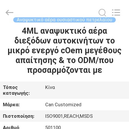
Shamood
Daily
Use
Products
Co.,
Αναψυκτικό αέρα ουσιαστικού πετρελαίου
Ltd..
All
Rights
4ML αναψυκτικό αέρα
ΣΠΊΤΙ
Reserved.
διεξόδων αυτοκινήτων το
ΠΡΟΪΌΝΤΑ
μικρό ενεργό cOem μεγέθους
απαίτησης & το ODM/που
ΠΕΡΊΠΟΥ
προσαρμόζονται με
ΕΜΕΊΣ
Τόπος
Κίνα
καταγωγής:
ΓΎΡΟΣ
ΕΡΓΟΣΤΑΣΊΩΝ
Μάρκα:
Can Customized
Πιστοποίηση:
ISO9001,REACH,MSDS
ΠΟΙΟΤΙΚΌΣ
Αριθμό
501100