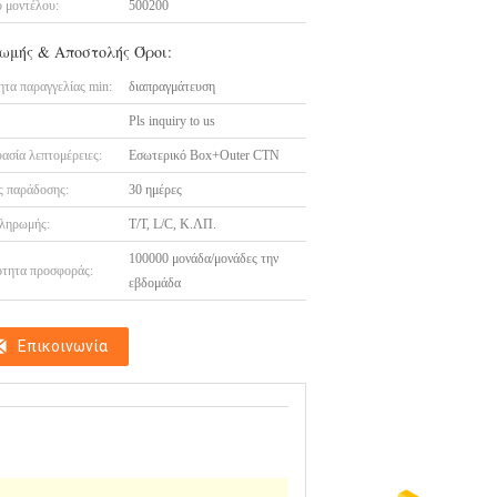
 μοντέλου:
500200
ωμής & Αποστολής Όροι:
τα παραγγελίας min:
διαπραγμάτευση
Pls inquiry to us
ασία λεπτομέρειες:
Εσωτερικό Box+Outer CTN
 παράδοσης:
30 ημέρες
ληρωμής:
T/T, L/C, Κ.ΛΠ.
100000 μονάδα/μονάδες την
τητα προσφοράς:
εβδομάδα
Επικοινωνία