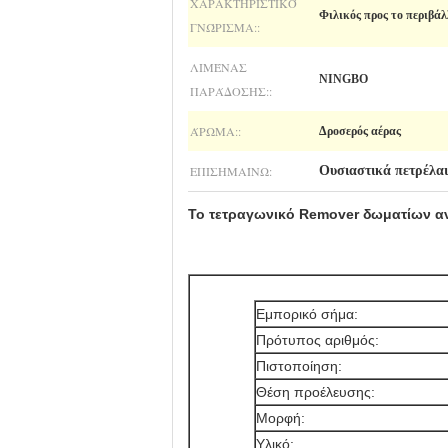
ΧΑΡΑΚΤΗΡΙΣΤΙΚΌ
Φιλικός προς το περιβάλ
ΓΝΏΡΙΣΜΑ::
ΛΙΜΈΝΑΣ
NINGBO
ΠΑΡΆΔΟΣΗΣ::
ΆΡΩΜΑ::
Δροσερός αέρας
ΕΠΙΣΗΜΑΊΝΩ:
Ουσιαστικά πετρέλα
Το τετραγωνικό Remover δωματίων ανα
Εμπορικό σήμα:
Πρότυπος αριθμός:
Πιστοποίηση:
Θέση προέλευσης:
Μορφή:
Υλικό: