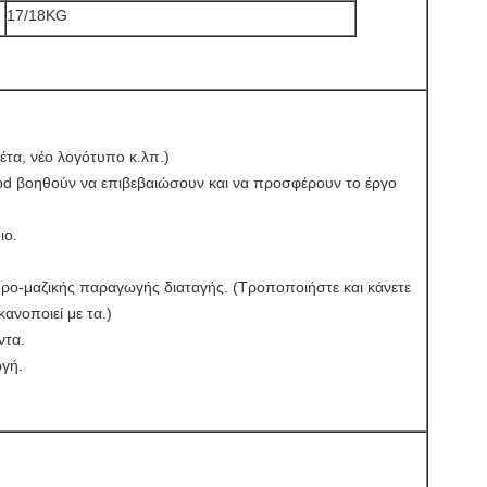
17/18KG
έτα, νέο λογότυπο κ.λπ.)
od βοηθούν να επιβεβαιώσουν και να προσφέρουν το έργο
ιο.
 προ-μαζικής παραγωγής διαταγής. (Τροποποιήστε και κάνετε
κανοποιεί με τα.)
ντα.
ωγή.