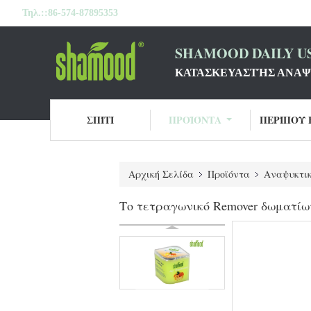
Τηλ.::
86-574-87895353
SHAMOOD DAILY US
ΚΑΤΑΣΚΕΥΑΣΤΉΣ ΑΝΑΨ
ΣΠΊΤΙ
ΠΡΟΪΌΝΤΑ
ΠΕΡΊΠΟΥ 
Αρχική Σελίδα
Προϊόντα
Αναψυκτι
Το τετραγωνικό Remover δωματίων