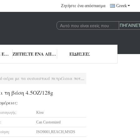
Ζητήστε ένα απόσπασμα
Greek
ΜΑΣ ΕΛΆΤΕ ΣΕ ΕΠΑΦΉ ΜΕ
ΖΗΤΉΣΤΕ ΈΝΑ ΑΠΌΣΠΑΣΜΑ
ΕΙΔΉΣΕΙΣ
ουσιαστικά πετρέλαια ποτίζει τη βάση 4.5OZ/128g
ι τη βάση 4.5OZ/128g
ομέρειες:
καταγωγής:
Κίνα
:
Can Customized
οίηση:
ISO9001,REACH,MSDS