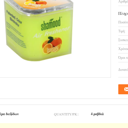
Αριθμό
Πληρ
Ποσότη
Τιμή:
Συσκευ
Χρόνος
Όροι π
Δυνατό
QUANTITY/PK::
έρα διεξόδων
4 ραβδιά