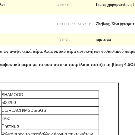
ΧΡΉΣΗ::
λον
Για τη χρησιμοποίηση δ
ΘΈΣΗ ΠΡΟΈΛΕΥΣΗΣ::
Zhejiang, Κίνα (ηπειρω
ΤΎΠΟΣ:
πήκτωμα
ια ως αναψυκτικά αέρα
Αναψυκτικό αέρα αυτοκινήτων ουσιαστικού πετρε
,
ψυκτικό αέρα με τα ουσιαστικά πετρέλαια ποτίζει τη βάση 4.5O
SHAMOOD
500200
CE/REACH/MSDS/SGS
Κίνα
Πήκτωμα
Φιλικό προς το περιβάλλον άρωμα πηκτωμάτων