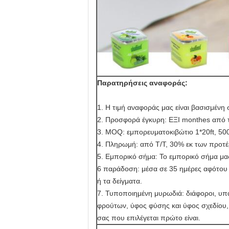
Παρατηρήσεις αναφοράς:
1. Η τιμή αναφοράς μας είναι βασισμένη
2. Προσφορά έγκυρη: ΕΞΙ monthes από 
3. MOQ: εμπορευματοκιβώτιο 1*20ft, 500
4. Πληρωμή: από T/T, 30% εκ των προτέ
5. Εμπορικό σήμα: Το εμπορικό σήμα μ
6 παράδοση: μέσα σε 35 ημέρες αφότου 
ή τα δείγματα.
7. Τυποποιημένη μυρωδιά: διάφοροι, υπ
φρούτων, ύφος φύσης και ύφος σχεδίου, ό
σας που επιλέγεται πρώτο είναι.