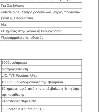
Για Car&Home
colada pina, δέντρο ροδακινιών, μάγκο, πορτοκάλι,
βανίλια, Cappuccino
Ναι
60 ημέρες στην κανονική θερμοκρασία
Προσαρμόζεται αποδεκτός
5000pcs/άρωμα
Διαπραγμάτευση
L/C, T/T, Western Union
100000 μονάδα/μονάδες την εβδομάδα
30 ημέρες μετά από την επιβεβαίωση & τη λήψη
της κατάθεσης.
24pcs/inner 96pcs/ctn
35.6*24*7.2 37.1*25.5*31.8