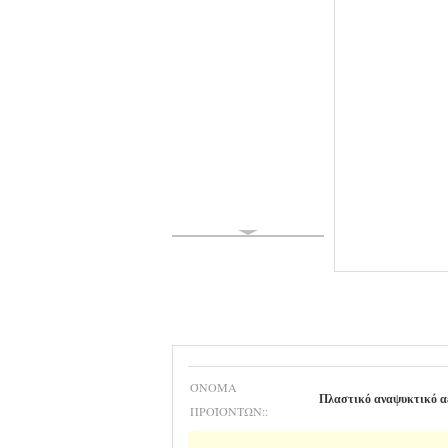
ΌΝΟΜΑ
Πλαστικό αναψυκτικό α
ΠΡΟΪΌΝΤΩΝ::