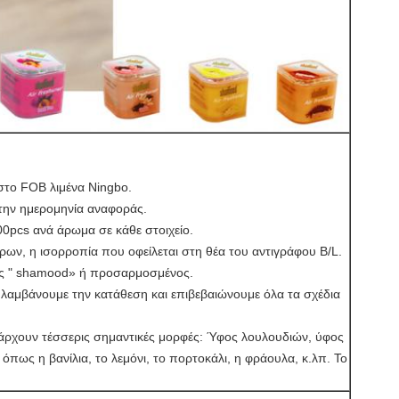
 στο FOB λιμένα Ningbo.
την ημερομηνία αναφοράς.
0pcs ανά άρωμα σε κάθε στοιχείο.
ρων, η ισορροπία που οφείλεται στη θέα του αντιγράφου B/L.
ας " shamood» ή προσαρμοσμένος.
λαμβάνουμε την κατάθεση και επιβεβαιώνουμε όλα τα σχέδια
άρχουν τέσσερις σημαντικές μορφές: Ύφος λουλουδιών, ύφος
πως η βανίλια, το λεμόνι, το πορτοκάλι, η φράουλα, κ.λπ. Το