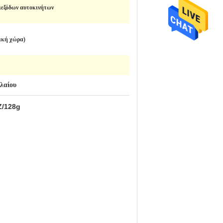
ιεξόδων αυτοκινήτων
τική χώρα)
λαίου
Z/128g