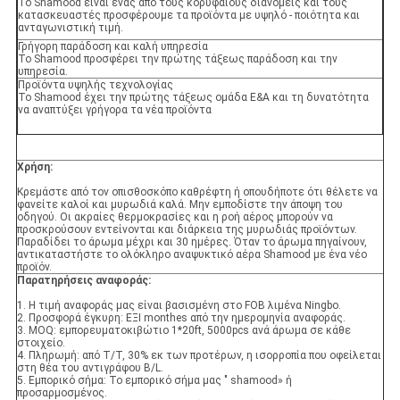
Το Shamood είναι ένας από τους κορυφαίους διανομείς και τους
κατασκευαστές προσφέρουμε τα προϊόντα με υψηλό - ποιότητα και
ανταγωνιστική τιμή.
Γρήγορη παράδοση και καλή υπηρεσία
Το Shamood προσφέρει την πρώτης τάξεως παράδοση και την
υπηρεσία.
Προϊόντα υψηλής τεχνολογίας
Το Shamood έχει την πρώτης τάξεως ομάδα Ε&Α και τη δυνατότητα
να αναπτύξει γρήγορα τα νέα προϊόντα
Χρήση:
Κρεμάστε από τον οπισθοσκόπο καθρέφτη ή οπουδήποτε ότι θέλετε να
φανείτε καλοί και μυρωδιά καλά. Μην εμποδίστε την άποψη του
οδηγού. Οι ακραίες θερμοκρασίες και η ροή αέρος μπορούν να
προσκρούσουν εντείνονται και διάρκεια της μυρωδιάς προϊόντων.
Παραδίδει το άρωμα μέχρι και 30 ημέρες. Όταν το άρωμα πηγαίνουν,
αντικαταστήστε το ολόκληρο αναψυκτικό αέρα Shamood με ένα νέο
προϊόν.
Παρατηρήσεις αναφοράς:
1. Η τιμή αναφοράς μας είναι βασισμένη στο FOB λιμένα Ningbo.
2. Προσφορά έγκυρη: ΕΞΙ monthes από την ημερομηνία αναφοράς.
3. MOQ: εμπορευματοκιβώτιο 1*20ft, 5000pcs ανά άρωμα σε κάθε
στοιχείο.
4. Πληρωμή: από T/T, 30% εκ των προτέρων, η ισορροπία που οφείλεται
στη θέα του αντιγράφου B/L.
5. Εμπορικό σήμα: Το εμπορικό σήμα μας " shamood» ή
προσαρμοσμένος.