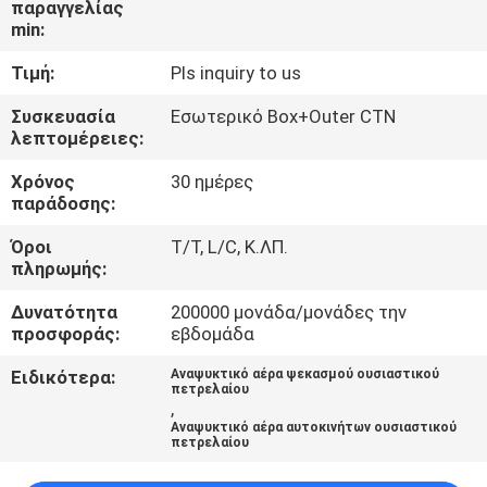
παραγγελίας
ΈΛΕΓΧΟΣ
min:
Τιμή:
Pls inquiry to us
ΜΑΣ
ΕΛΆΤΕ
Συσκευασία
Εσωτερικό Box+Outer CTN
λεπτομέρειες:
ΣΕ
Χρόνος
30 ημέρες
ΕΠΑΦΉ
παράδοσης:
ΜΕ
Όροι
T/T, L/C, Κ.ΛΠ.
πληρωμής:
ΕΙΔΉΣΕΙΣ
Δυνατότητα
200000 μονάδα/μονάδες την
προσφοράς:
εβδομάδα
ΖΗΤΉΣΤΕ
Ειδικότερα:
Αναψυκτικό αέρα ψεκασμού ουσιαστικού
πετρελαίου
ΈΝΑ
,
Αναψυκτικό αέρα αυτοκινήτων ουσιαστικού
ΑΠΌΣΠΑΣΜΑ
πετρελαίου