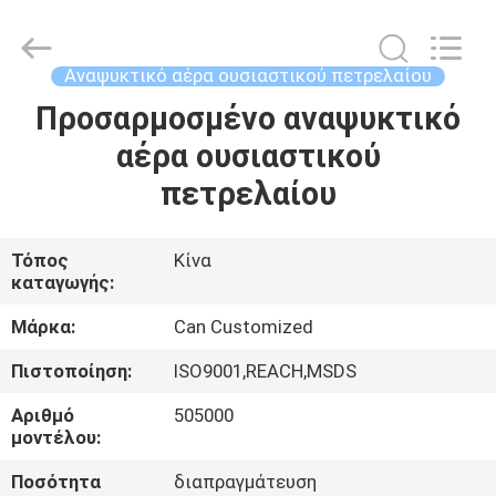
Shamood
Daily
Use
Products
Co.,
Αναψυκτικό αέρα ουσιαστικού πετρελαίου
Ltd..
All
Rights
Προσαρμοσμένο αναψυκτικό
ΣΠΊΤΙ
Reserved.
αέρα ουσιαστικού
ΠΡΟΪΌΝΤΑ
πετρελαίου
ΠΕΡΊΠΟΥ
Τόπος
Κίνα
καταγωγής:
ΕΜΕΊΣ
Μάρκα:
Can Customized
ΓΎΡΟΣ
Πιστοποίηση:
ISO9001,REACH,MSDS
ΕΡΓΟΣΤΑΣΊΩΝ
Αριθμό
505000
μοντέλου:
ΠΟΙΟΤΙΚΌΣ
Ποσότητα
διαπραγμάτευση