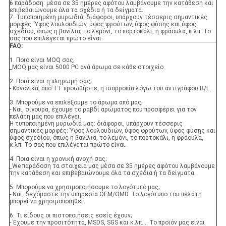
6 παράδοση: μέσα σε 35 ημέρες αφότου λαμβάνουμε την κατάθεση και
επιβεβαιώνουμε όλα τα σχέδια ή τα δείγματα.
7. Τυποποιημένη μυρωδιά: διάφοροι, υπάρχουν τέσσερις σημαντικές
μορφές: Ύφος λουλουδιών, ύφος φρούτων, ύφος φύσης και ύφος
σχεδίου, όπως η βανίλια, το λεμόνι, το πορτοκάλι, η φράουλα, κ.λπ. Το
σας που επιλέγεται πρώτο είναι.
FAQ:
1. Ποιο είναι MOQ σας;
_MOQ μας είναι 5000 PC ανά άρωμα σε κάθε στοιχείο.
2. Ποια είναι η πληρωμή σας;
- Κανονικά, από TT προωθήστε, η ισορροπία λόγω του αντιγράφου B/L.
3. Μπορούμε να επιλέξουμε το άρωμα από μας;
- Ναι, σίγουρα, έχουμε το ραβδί αρώματος που προσφέρει για τον
πελάτη μας που επιλέγει.
Η τυποποιημένη μυρωδιά μας: διάφοροι, υπάρχουν τέσσερις
σημαντικές μορφές: Ύφος λουλουδιών, ύφος φρούτων, ύφος φύσης και
ύφος σχεδίου, όπως η βανίλια, το λεμόνι, το πορτοκάλι, η φράουλα,
κ.λπ. Το σας που επιλέγεται πρώτο είναι.
4. Ποια είναι η χρονική ανοχή σας;
_We παράδοση τα στοιχεία μας μέσα σε 35 ημέρες αφότου λαμβάνουμε
την κατάθεση και επιβεβαιώνουμε όλα τα σχέδια ή τα δείγματα.
5. Μπορούμε να χρησιμοποιήσουμε το λογότυπό μας;
- Ναι, δεχόμαστε την υπηρεσία OEM/OMD. Το λογότυπο του πελάτη
μπορεί να χρησιμοποιηθεί.
6. Τι είδους οι πιστοποιήσεις εσείς έχουν;
- Έχουμε την προσιτότητα, MSDS, SGS και κ.λπ…. Το προϊόν μας είναι