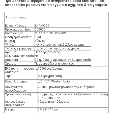
Προωθητικό διαφορετικό αναψυκτικό αέρα ουσιαστικού
πετρελαίου μορφών για τα εγχώρια οχήματα & το γραφείο
Προδιαγραφές:
Εμπορικό σήμα:
SHAMOOD
Πρότυπος αριθμός:
505000
Πιστοποίηση:
CE/REACH/MSDS/SGS
Θέση προέλευσης:
Κίνα
Μορφή:
Κύκλος
Υλικό:
Φιλικό προς το περιβάλλον άρωμα
Τομέας εφαρμογής:
Για το αυτοκίνητο, σπίτι, γραφείο .....
Άρωμα:
Προσαρμοσμένος
OEM/ODM υπηρεσία:
Ναι
Διάρκεια:
30 ημέρες στην κανονική θερμοκρασία
Χρώμα:
Προσαρμόζεται αποδεκτός
Ελάχιστη ποσότητα
10000pcs/άρωμα
διαταγής:
Τιμή:
Διαπραγμάτευση
Όροι πληρωμής:
L/C, T/T, Western Union
Δυνατότητα
200000 μονάδα/μονάδες την εβδομάδα
ανεφοδιασμού:
Χρόνος παράδοσης:
30 ημέρες μετά από την επιβεβαίωση & τη λήψη
της κατάθεσης.
Λεπτομέρειες
10pcs/inner 120pcs/ctn
συσκευασίας:
Μέτρα:
37*33*17.6cm