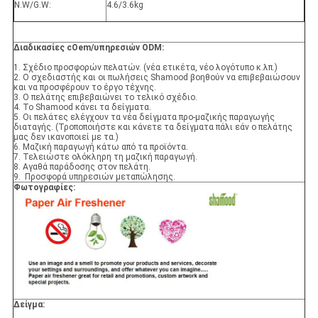
N.W/G.W:
4.6/3.6kg
Διαδικασίες cOem/υπηρεσιών ODM:
1. Σχέδιο προσφορών πελατών. (νέα ετικέτα, νέο λογότυπο κ.λπ.)
2. Ο σχεδιαστής και οι πωλήσεις Shamood βοηθούν να επιβεβαιώσουν
και να προσφέρουν το έργο τέχνης.
3. Ο πελάτης επιβεβαιώνει το τελικό σχέδιο.
4. Το Shamood κάνει τα δείγματα.
5. Οι πελάτες ελέγχουν τα νέα δείγματα προ-μαζικής παραγωγής
διαταγής. (Τροποποιήστε και κάνετε τα δείγματα πάλι εάν ο πελάτης
μας δεν ικανοποιεί με τα.)
6. Μαζική παραγωγή κάτω από τα προϊόντα.
7. Τελειώστε ολόκληρη τη μαζική παραγωγή.
8. Αγαθά παράδοσης στον πελάτη.
9. Προσφορά υπηρεσιών μεταπώλησης.
Φωτογραφίες:
Δείγμα: