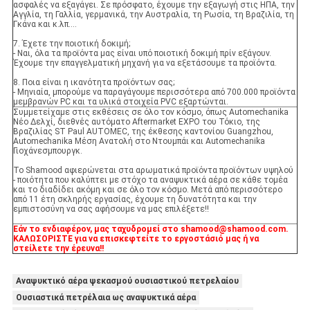
ασφαλές να εξαγάγει. Σε πρόσφατο, έχουμε την εξαγωγή στις ΗΠΑ, την
Αγγλία, τη Γαλλία, γερμανικά, την Αυστραλία, τη Ρωσία, τη Βραζιλία, τη
Γκάνα και κ.λπ….
7. Έχετε την ποιοτική δοκιμή;
- Ναι, όλα τα προϊόντα μας είναι υπό ποιοτική δοκιμή πρίν εξάγουν.
Έχουμε την επαγγελματική μηχανή για να εξετάσουμε τα προϊόντα.
8. Ποια είναι η ικανότητα προϊόντων σας;
- Μηνιαία, μπορούμε να παραγάγουμε περισσότερα από 700.000 προϊόντα
μεμβρανών PC και τα υλικά στοιχεία PVC εξαρτώνται.
Συμμετείχαμε στις εκθέσεις σε όλο τον κόσμο, όπως Automechanika
Νέο Δελχί, διεθνές αυτόματο Aftermarket EXPO του Τόκιο, της
Βραζιλίας ST Paul AUTOMEC, της έκθεσης καντονίου Guangzhou,
Automechanika Μέση Ανατολή στο Ντουμπάι και Automechanika
Γιοχάνεσμπουργκ.
Το Shamood αφιερώνεται στα αρωματικά προϊόντα προϊόντων υψηλού
- ποιότητα που καλύπτει με στόχο τα αναψυκτικά αέρα σε κάθε τομέα
και το διαδίδει ακόμη και σε όλο τον κόσμο. Μετά από περισσότερο
από 11 έτη σκληρής εργασίας, έχουμε τη δυνατότητα και την
εμπιστοσύνη να σας αφήσουμε να μας επιλέξετε!!
Εάν το ενδιαφέρον, μας ταχυδρομεί στο shamood@shamood.com.
ΚΑΛΩΣΟΡΙΣΤΕ για να επισκεφτείτε το εργοστάσιό μας ή να
στείλετε την έρευνα!!
Αναψυκτικό αέρα ψεκασμού ουσιαστικού πετρελαίου
Ουσιαστικά πετρέλαια ως αναψυκτικά αέρα