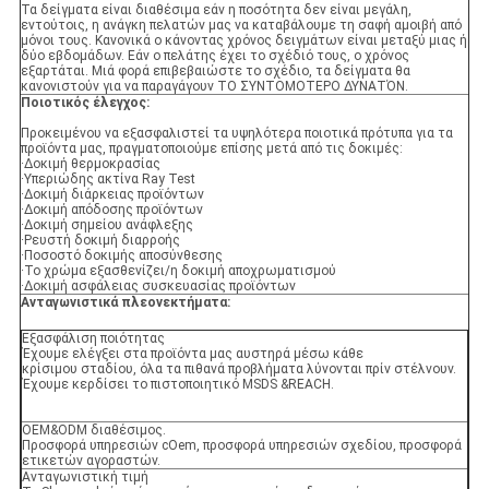
Τα δείγματα είναι διαθέσιμα εάν η ποσότητα δεν είναι μεγάλη,
εντούτοις, η ανάγκη πελατών μας να καταβάλουμε τη σαφή αμοιβή από
μόνοι τους. Κανονικά ο κάνοντας χρόνος δειγμάτων είναι μεταξύ μιας ή
δύο εβδομάδων. Εάν ο πελάτης έχει το σχέδιό τους, ο χρόνος
εξαρτάται. Μιά φορά επιβεβαιώστε το σχέδιο, τα δείγματα θα
κανονιστούν για να παραγάγουν ΤΟ ΣΥΝΤΟΜΟΤΕΡΟ ΔΥΝΑΤΌΝ.
Ποιοτικός έλεγχος:
Προκειμένου να εξασφαλιστεί τα υψηλότερα ποιοτικά πρότυπα για τα
προϊόντα μας, πραγματοποιούμε επίσης μετά από τις δοκιμές:
·Δοκιμή θερμοκρασίας
·Υπεριώδης ακτίνα Ray Test
·Δοκιμή διάρκειας προϊόντων
·Δοκιμή απόδοσης προϊόντων
·Δοκιμή σημείου ανάφλεξης
·Ρευστή δοκιμή διαρροής
·Ποσοστό δοκιμής αποσύνθεσης
·Το χρώμα εξασθενίζει/η δοκιμή αποχρωματισμού
·Δοκιμή ασφάλειας συσκευασίας προϊόντων
Ανταγωνιστικά πλεονεκτήματα:
Εξασφάλιση ποιότητας
Έχουμε ελέγξει στα προϊόντα μας αυστηρά μέσω κάθε
κρίσιμου σταδίου, όλα τα πιθανά προβλήματα λύνονται πρίν στέλνουν.
Έχουμε κερδίσει το πιστοποιητικό MSDS &REACH.
OEM&ODM διαθέσιμος.
Προσφορά υπηρεσιών cOem, προσφορά υπηρεσιών σχεδίου, προσφορά
ετικετών αγοραστών.
Ανταγωνιστική τιμή